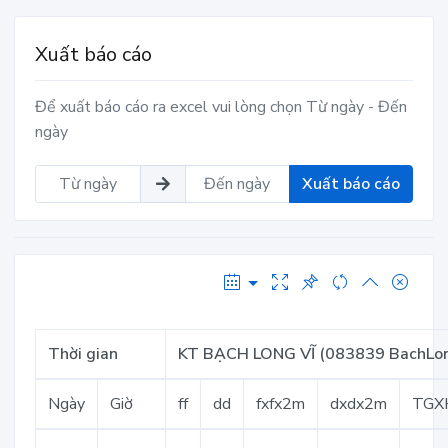
Xuất báo cáo
Để xuất báo cáo ra excel vui lòng chọn Từ ngày - Đến
ngày
Xuất báo cáo
Thời gian
KT BẠCH LONG VĨ (083839 BachLo
Ngày
Giờ
ff
dd
fxfx2m
dxdx2m
TGX