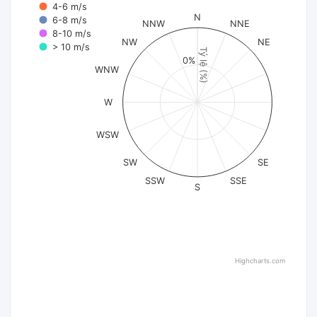
4-6 m/s
N
6-8 m/s
NNW
NNE
8-10 m/s
NW
NE
> 10 m/s
Tỷ lệ (%)
0%
WNW
W
WSW
SW
SE
SSW
SSE
S
Highcharts.com