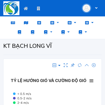
KT BẠCH LONG VĨ
TỶ LỆ HƯỚNG GIÓ VÀ CƯỜNG ĐỘ GIÓ
< 0.5 m/s
0.5-2 m/s
2-4 m/s