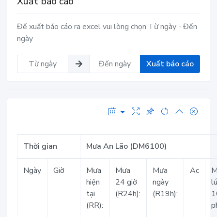
Xuất báo cáo
Để xuất báo cáo ra excel vui lòng chọn Từ ngày - Đến
ngày
Xuất báo cáo
Thời gian
Mưa An Lão (DM6100)
Ngày
Giờ
Mưa
Mưa
Mưa
Ac
M
hiện
24 giờ
ngày
l
tại
(R24h):
(R19h):
1
(RR):
p