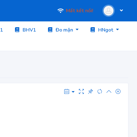
Mất kết nối!
1
BHV1
Đo mặn
HNgot