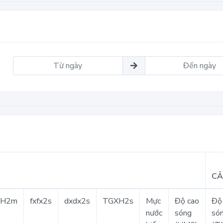
CẢ
XH2m
fxfx2s
dxdx2s
TGXH2s
Mực
Độ cao
Độ 
nước
sóng
só