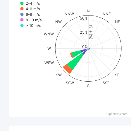
2-4 m/s
4-6 m/s
N
NNW
NNE
6-8 m/s
50%
8-10 m/s
NW
NE
> 10 m/s
Tỷ lệ (%)
25%
WNW
0%
W
WSW
SW
SE
SSW
SSE
S
Highcharts.com