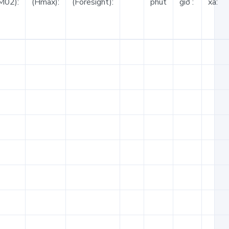
M02):
(Hmax):
(Foresight):
phút
giờ :
xa: