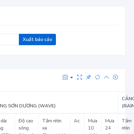
Xuất báo cáo
CẢN
NG SƠN DƯƠNG (WAVE)
(RAIN
dài
Độ cao
Tầm nhìn
Ac:
Mưa
Mưa
Tầm
ng
sóng
xa
10
24
nhìn