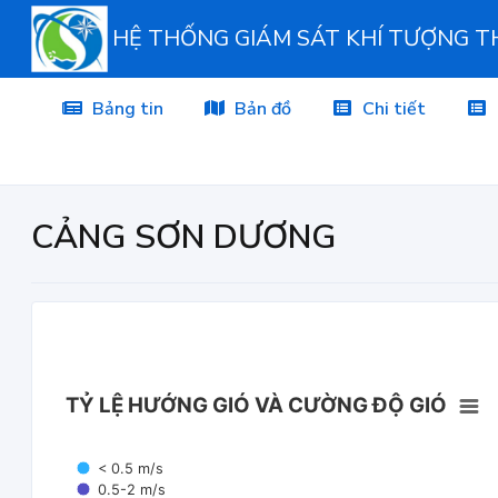
HỆ THỐNG GIÁM SÁT KHÍ TƯỢNG 
Bảng tin
Bản đồ
Chi tiết
CẢNG SƠN DƯƠNG
TỶ LỆ HƯỚNG GIÓ VÀ CƯỜNG ĐỘ GIÓ
< 0.5 m/s
0.5-2 m/s