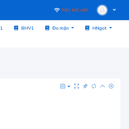
Mất kết nối!
1
BHV1
Đo mặn
HNgot