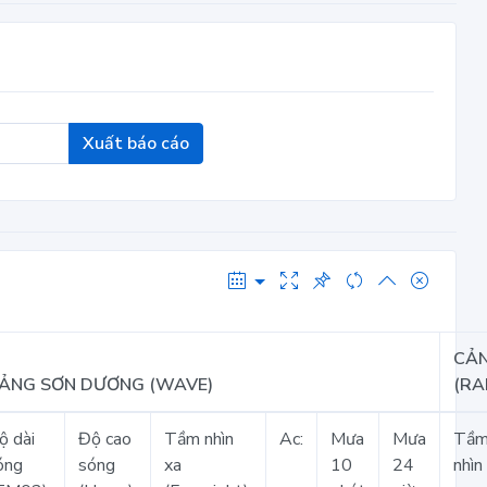
Xuất báo cáo
CẢ
ẢNG SƠN DƯƠNG (WAVE)
(RA
ộ dài
Độ cao
Tầm nhìn
Ac:
Mưa
Mưa
Tầ
óng
sóng
xa
10
24
nhìn