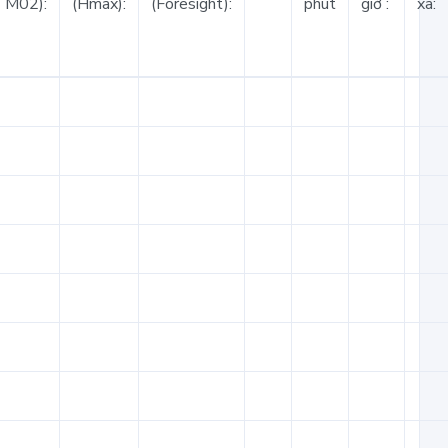
TM02):
(Hmax):
(Foresight):
phút
giờ :
xa: