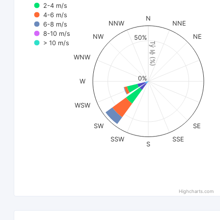
2-4 m/s
4-6 m/s
N
NNW
NNE
6-8 m/s
8-10 m/s
NW
NE
50%
> 10 m/s
Tỷ lệ (%)
WNW
0%
W
WSW
SW
SE
SSW
SSE
S
Highcharts.com