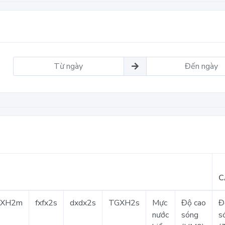
C
GXH2m
fxfx2s
dxdx2s
TGXH2s
Mực
Độ cao
Đ
nước
sóng
s