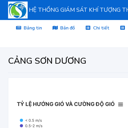
HỆ THỐNG GIÁM SÁT KHÍ TƯỢNG 
Bảng tin
Bản đồ
Chi tiết
CẢNG SƠN DƯƠNG
TỶ LỆ HƯỚNG GIÓ VÀ CƯỜNG ĐỘ GIÓ
< 0.5 m/s
0.5-2 m/s