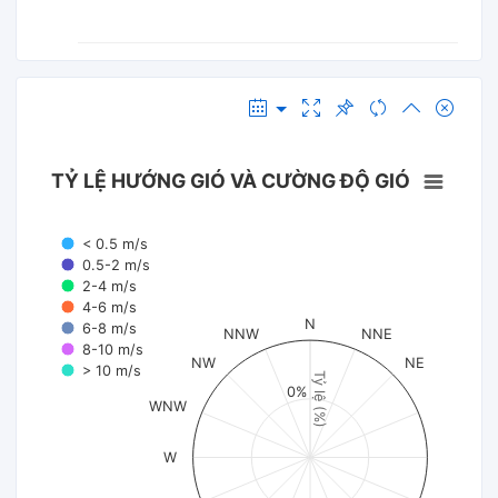
TỶ LỆ HƯỚNG GIÓ VÀ CƯỜNG ĐỘ GIÓ
< 0.5 m/s
0.5-2 m/s
2-4 m/s
4-6 m/s
N
6-8 m/s
NNW
NNE
8-10 m/s
NW
NE
> 10 m/s
Tỷ lệ (%)
0%
WNW
W