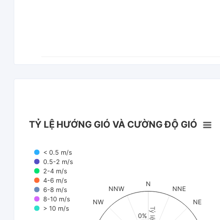
TỶ LỆ HƯỚNG GIÓ VÀ CƯỜNG ĐỘ GIÓ
< 0.5 m/s
0.5-2 m/s
2-4 m/s
4-6 m/s
N
NNW
NNE
6-8 m/s
8-10 m/s
NW
NE
> 10 m/s
Tỷ lệ (%)
0%