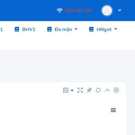
Mất kết nối!
1
BHV1
Đo mặn
HNgot