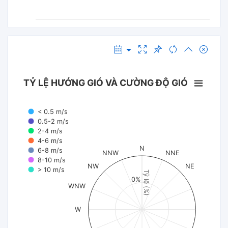
TỶ LỆ HƯỚNG GIÓ VÀ CƯỜNG ĐỘ GIÓ
< 0.5 m/s
0.5-2 m/s
2-4 m/s
4-6 m/s
N
6-8 m/s
NNW
NNE
8-10 m/s
NW
NE
> 10 m/s
Tỷ lệ (%)
0%
WNW
W