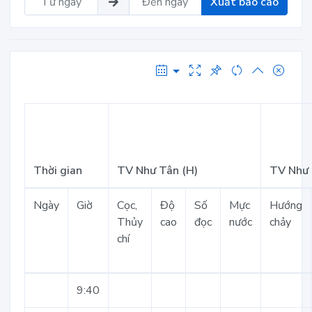
Xuất báo cáo
Thời gian
TV Như Tân (H)
TV Như 
Ngày
Giờ
Cọc,
Độ
Số
Mực
Hướng
Thủy
cao
đọc
nước
chảy
chí
9:40