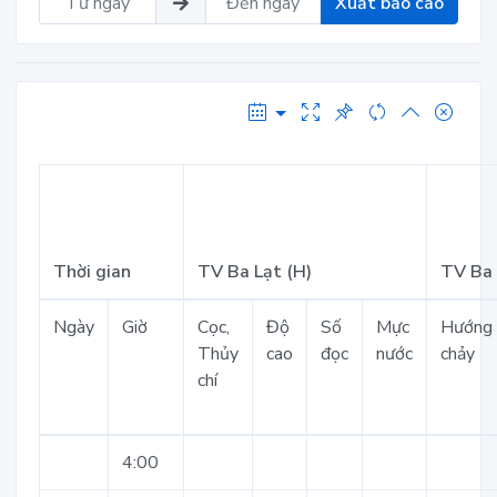
Xuất báo cáo
Thời gian
TV Ba Lạt (H)
TV Ba 
Ngày
Giờ
Cọc,
Độ
Số
Mực
Hướng
Thủy
cao
đọc
nước
chảy
chí
4:00