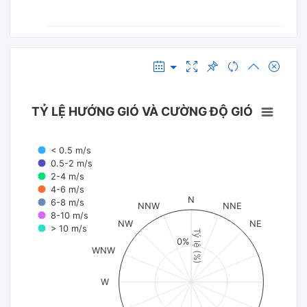
TỶ LỆ HƯỚNG GIÓ VÀ CƯỜNG ĐỘ GIÓ
< 0.5 m/s
0.5-2 m/s
2-4 m/s
4-6 m/s
N
6-8 m/s
NNW
NNE
8-10 m/s
NW
NE
> 10 m/s
Tỷ lệ (%)
0%
WNW
W