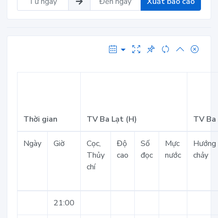
Xuất báo cáo
Thời gian
TV Ba Lạt (H)
TV Ba 
Ngày
Giờ
Cọc,
Độ
Số
Mực
Hướng
Thủy
cao
đọc
nước
chảy
chí
21:00