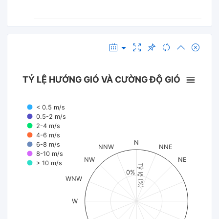
TỶ LỆ HƯỚNG GIÓ VÀ CƯỜNG ĐỘ GIÓ
< 0.5 m/s
0.5-2 m/s
2-4 m/s
4-6 m/s
N
6-8 m/s
NNW
NNE
8-10 m/s
NW
NE
> 10 m/s
Tỷ lệ (%)
0%
WNW
W