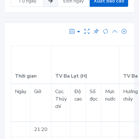
Xuất báo cáo
Thời gian
TV Ba Lạt (H)
TV Ba 
Ngày
Giờ
Cọc,
Độ
Số
Mực
Hướng
Thủy
cao
đọc
nước
chảy
chí
21:20