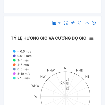
TỶ LỆ HƯỚNG GIÓ VÀ CƯỜNG ĐỘ GIÓ
< 0.5 m/s
0.5-2 m/s
2-4 m/s
4-6 m/s
N
6-8 m/s
NNW
NNE
8-10 m/s
NW
NE
> 10 m/s
Tỷ lệ (%)
0%
WNW
W