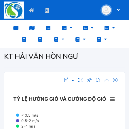
KT HẢI VĂN HÒN NGƯ
TỶ LỆ HƯỚNG GIÓ VÀ CƯỜNG ĐỘ GIÓ
< 0.5 m/s
0.5-2 m/s
2-4 m/s