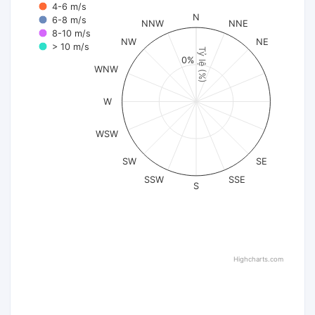
4-6 m/s
N
6-8 m/s
NNW
NNE
8-10 m/s
NW
NE
> 10 m/s
Tỷ lệ (%)
0%
WNW
W
WSW
SW
SE
SSW
SSE
S
Highcharts.com