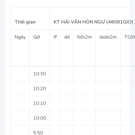
Thời gian
KT HẢI VĂN HÒN NGƯ (48081GIO)
Ngày
Giờ
ff
dd
fxfx2m
dxdx2m
TGX
10:30
10:20
10:10
10:00
9:50