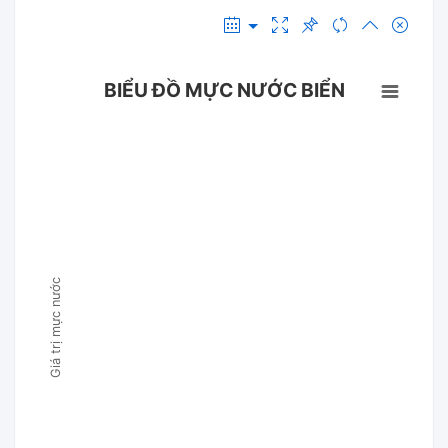
BIỂU ĐỒ MỰC NƯỚC BIỂN
Giá trị mực nước