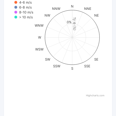
4-6 m/s
N
6-8 m/s
NNW
NNE
8-10 m/s
NW
NE
> 10 m/s
Tỷ lệ (%)
0%
WNW
W
WSW
SW
SE
SSW
SSE
S
Highcharts.com