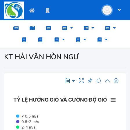
KT HẢI VĂN HÒN NGƯ
TỶ LỆ HƯỚNG GIÓ VÀ CƯỜNG ĐỘ GIÓ
< 0.5 m/s
0.5-2 m/s
2-4 m/s