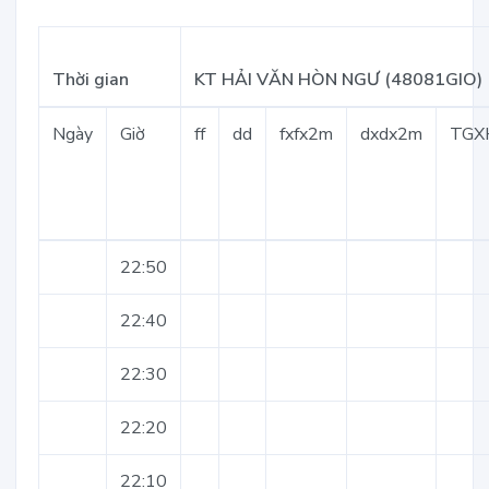
Thời gian
KT HẢI VĂN HÒN NGƯ (48081GIO)
Ngày
Giờ
ff
dd
fxfx2m
dxdx2m
TGX
22:50
22:40
22:30
22:20
22:10