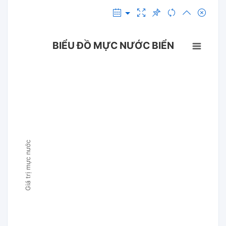
BIỂU ĐỒ MỰC NƯỚC BIỂN
Giá trị mực nước