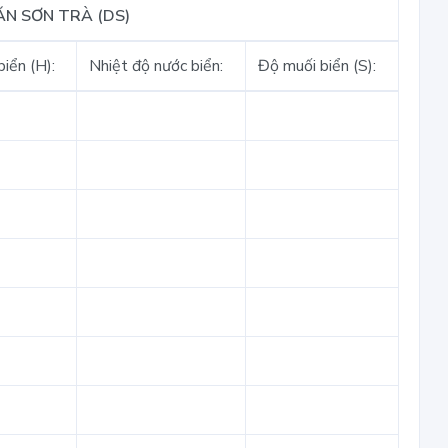
ĂN SƠN TRÀ (DS)
iển (H):
Nhiệt độ nước biển:
Độ muối biển (S):