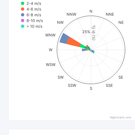
2-4 m/s
4-6 m/s
N
NNW
NNE
6-8 m/s
8-10 m/s
NW
NE
> 10 m/s
Tỷ lệ (%)
25%
WNW
0%
W
WSW
SW
SE
SSW
SSE
S
Highcharts.com