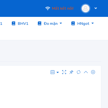
Mất kết nối!
1
BHV1
Đo mặn
HNgot