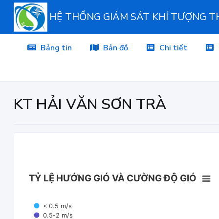
HỆ THỐNG GIÁM SÁT KHÍ TƯỢNG 
Bảng tin
Bản đồ
Chi tiết
KT HẢI VĂN SƠN TRÀ
TỶ LỆ HƯỚNG GIÓ VÀ CƯỜNG ĐỘ GIÓ
< 0.5 m/s
0.5-2 m/s