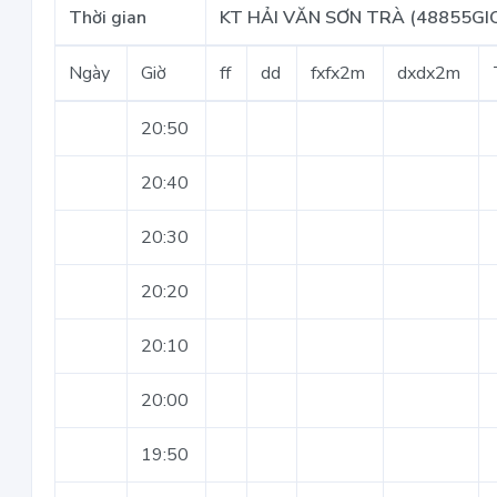
Thời gian
KT HẢI VĂN SƠN TRÀ (48855GI
Ngày
Giờ
ff
dd
fxfx2m
dxdx2m
20:50
20:40
20:30
20:20
20:10
20:00
19:50