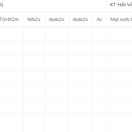
O)
KT HẢI V
TGHX2m
fxfx2s
dxdx2s
dxdx2s
Ac
Mực nước b