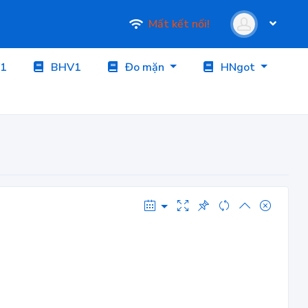
Mất kết nối!
1
BHV1
Đo mặn
HNgot