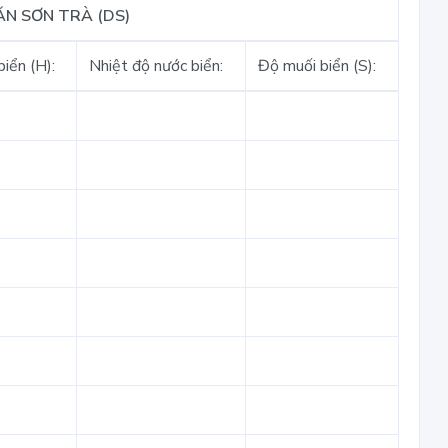
ĂN SƠN TRÀ (DS)
iển (H):
Nhiệt độ nước biển:
Độ muối biển (S):