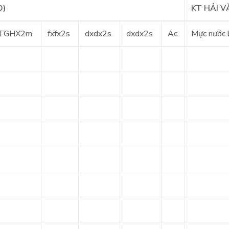
O)
KT HẢI V
TGHX2m
fxfx2s
dxdx2s
dxdx2s
Ac
Mực nước b