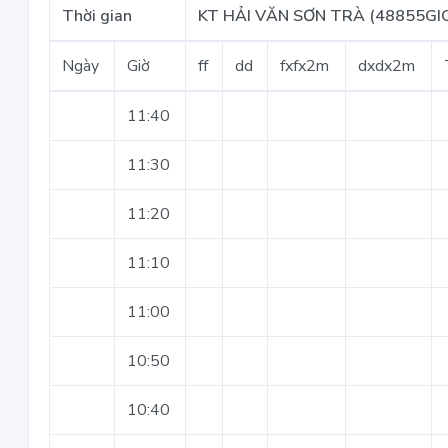
Thời gian
KT HẢI VĂN SƠN TRÀ (48855GI
Ngày
Giờ
ff
dd
fxfx2m
dxdx2m
11:40
11:30
11:20
11:10
11:00
10:50
10:40