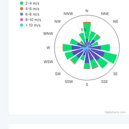
2-4 m/s
4-6 m/s
N
NNW
NNE
6-8 m/s
8-10 m/s
NW
NE
> 10 m/s
Tỷ lệ (%)
5%
WNW
0%
W
WSW
SW
SE
SSW
SSE
S
Highcharts.com