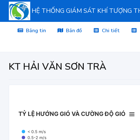
HỆ THỐNG GIÁM SÁT KHÍ TƯỢNG 
Bảng tin
Bản đồ
Chi tiết
KT HẢI VĂN SƠN TRÀ
TỶ LỆ HƯỚNG GIÓ VÀ CƯỜNG ĐỘ GIÓ
< 0.5 m/s
0.5-2 m/s