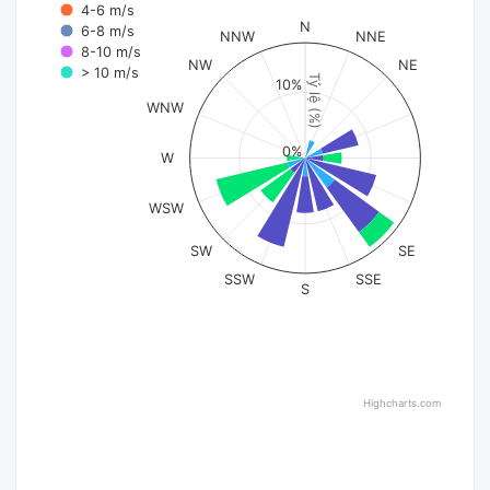
4-6 m/s
N
6-8 m/s
NNW
NNE
8-10 m/s
NW
NE
> 10 m/s
Tỷ lệ (%)
10%
WNW
0%
W
WSW
SW
SE
SSW
SSE
S
Highcharts.com