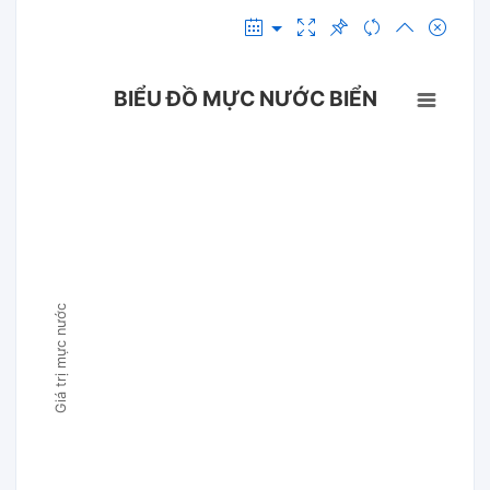
BIỂU ĐỒ MỰC NƯỚC BIỂN
Giá trị mực nước