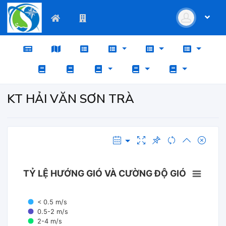
KT HẢI VĂN SƠN TRÀ
TỶ LỆ HƯỚNG GIÓ VÀ CƯỜNG ĐỘ GIÓ
< 0.5 m/s
0.5-2 m/s
2-4 m/s