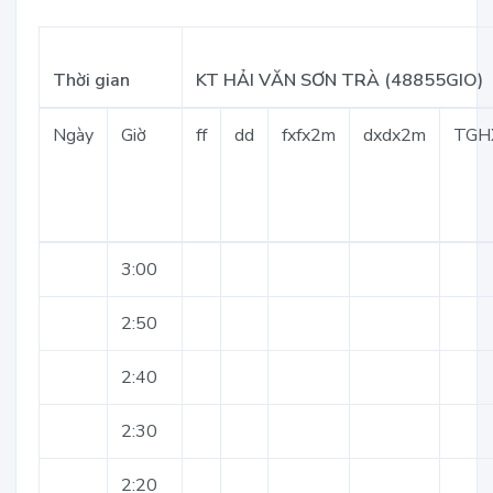
Thời gian
KT HẢI VĂN SƠN TRÀ (48855GIO)
Ngày
Giờ
ff
dd
fxfx2m
dxdx2m
TGH
3:00
2:50
2:40
2:30
2:20