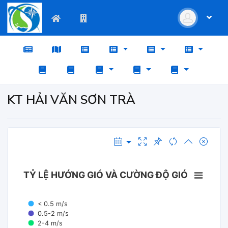
KT HẢI VĂN SƠN TRÀ
TỶ LỆ HƯỚNG GIÓ VÀ CƯỜNG ĐỘ GIÓ
< 0.5 m/s
0.5-2 m/s
2-4 m/s