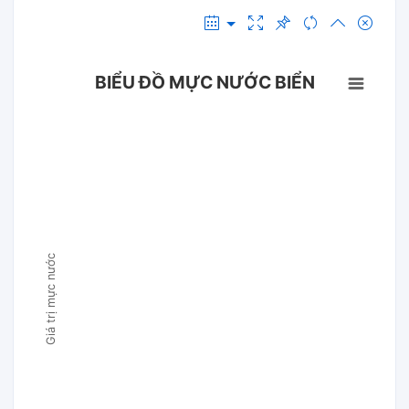
BIỂU ĐỒ MỰC NƯỚC BIỂN
Giá trị mực nước