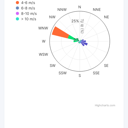
4-6 m/s
N
6-8 m/s
NNW
NNE
8-10 m/s
NW
NE
> 10 m/s
Tỷ lệ (%)
25%
WNW
0%
W
WSW
SW
SE
SSW
SSE
S
Highcharts.com