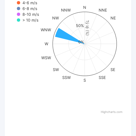
4-6 m/s
N
6-8 m/s
NNW
NNE
8-10 m/s
NW
NE
> 10 m/s
Tỷ lệ (%)
50%
WNW
0%
W
WSW
SW
SE
SSW
SSE
S
Highcharts.com