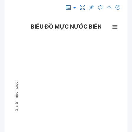
BIỂU ĐỒ MỰC NƯỚC BIỂN
Giá trị mực nước