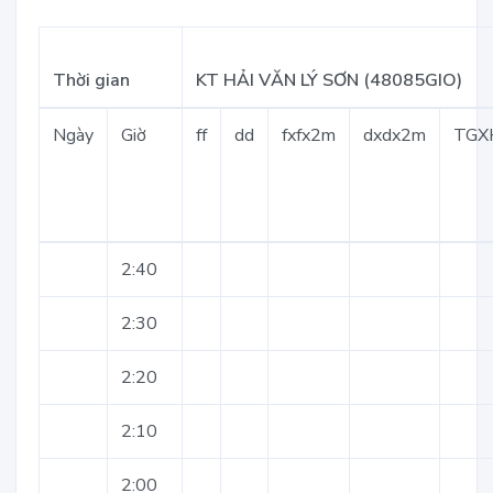
Thời gian
KT HẢI VĂN LÝ SƠN (48085GIO)
Ngày
Giờ
ff
dd
fxfx2m
dxdx2m
TGX
2:40
2:30
2:20
2:10
2:00