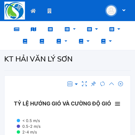
KT HẢI VĂN LÝ SƠN
TỶ LỆ HƯỚNG GIÓ VÀ CƯỜNG ĐỘ GIÓ
< 0.5 m/s
0.5-2 m/s
2-4 m/s