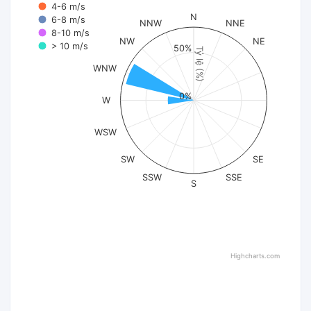
4-6 m/s
N
6-8 m/s
NNW
NNE
8-10 m/s
NW
NE
> 10 m/s
50%
Tỷ lệ (%)
WNW
0%
W
WSW
SW
SE
SSW
SSE
S
Highcharts.com