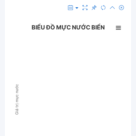
BIỂU ĐỒ MỰC NƯỚC BIỂN
Giá trị mực nước