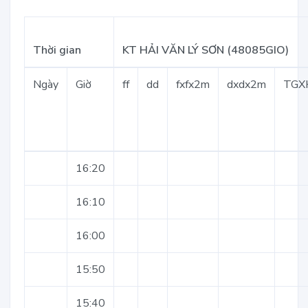
Thời gian
KT HẢI VĂN LÝ SƠN (48085GIO)
Ngày
Giờ
ff
dd
fxfx2m
dxdx2m
TGX
16:20
16:10
16:00
15:50
15:40