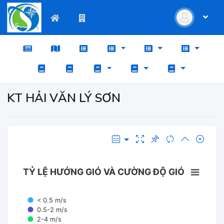
KT HẢI VĂN LÝ SƠN
TỶ LỆ HƯỚNG GIÓ VÀ CƯỜNG ĐỘ GIÓ
< 0.5 m/s
0.5-2 m/s
2-4 m/s