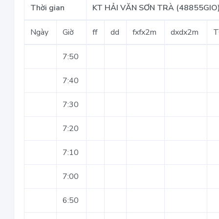
Thời gian
KT HẢI VĂN SƠN TRÀ (48855GIO
Ngày
Giờ
ff
dd
fxfx2m
dxdx2m
T
7:50
7:40
7:30
7:20
7:10
7:00
6:50