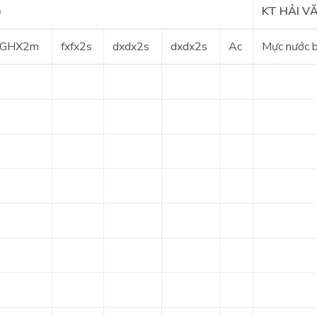
)
KT HẢI V
GHX2m
fxfx2s
dxdx2s
dxdx2s
Ac
Mực nước b