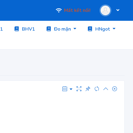
Mất kết nối!
1
BHV1
Đo mặn
HNgot