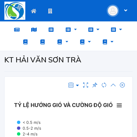
KT HẢI VĂN SƠN TRÀ
TỶ LỆ HƯỚNG GIÓ VÀ CƯỜNG ĐỘ GIÓ
< 0.5 m/s
0.5-2 m/s
2-4 m/s