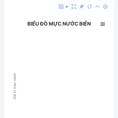
BIỂU ĐỒ MỰC NƯỚC BIỂN
Giá trị mực nước