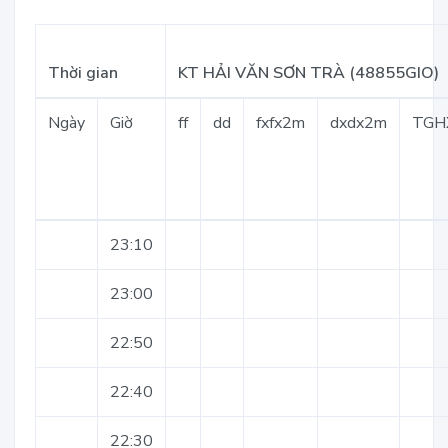
Thời gian
KT HẢI VĂN SƠN TRÀ (48855GIO)
Ngày
Giờ
ff
dd
fxfx2m
dxdx2m
TGH
23:10
23:00
22:50
22:40
22:30