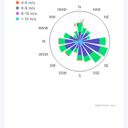
4-6 m/s
N
6-8 m/s
NNW
NNE
8-10 m/s
NW
NE
> 10 m/s
Tỷ lệ (%)
5%
WNW
0%
W
WSW
SW
SE
SSW
SSE
S
Highcharts.com