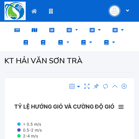
KT HẢI VĂN SƠN TRÀ
TỶ LỆ HƯỚNG GIÓ VÀ CƯỜNG ĐỘ GIÓ
< 0.5 m/s
0.5-2 m/s
2-4 m/s