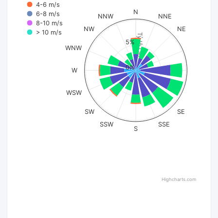
4-6 m/s
N
6-8 m/s
NNW
NNE
8-10 m/s
NW
NE
> 10 m/s
Tỷ lệ (%)
5%
WNW
0%
W
WSW
SW
SE
SSW
SSE
S
Highcharts.com