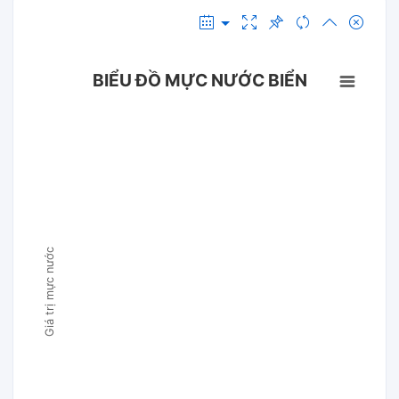
BIỂU ĐỒ MỰC NƯỚC BIỂN
Giá trị mực nước