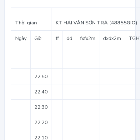
Thời gian
KT HẢI VĂN SƠN TRÀ (48855GIO)
Ngày
Giờ
ff
dd
fxfx2m
dxdx2m
TGH
22:50
22:40
22:30
22:20
22:10