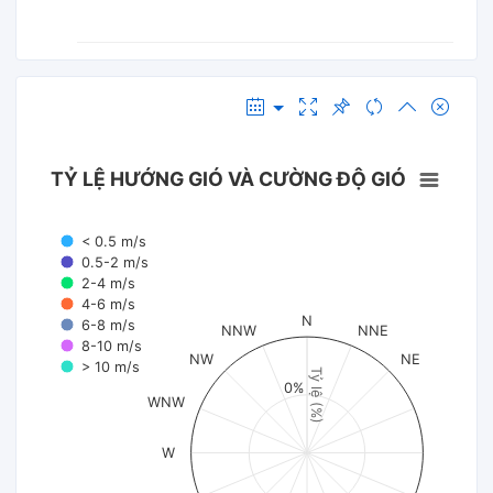
TỶ LỆ HƯỚNG GIÓ VÀ CƯỜNG ĐỘ GIÓ
< 0.5 m/s
0.5-2 m/s
2-4 m/s
4-6 m/s
N
6-8 m/s
NNW
NNE
8-10 m/s
NW
NE
> 10 m/s
Tỷ lệ (%)
0%
WNW
W