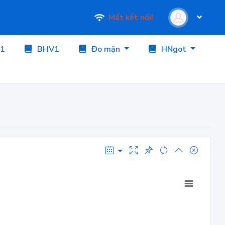
Mất kết nối!
1
BHV1
Đo mặn
HNgot