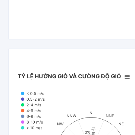
TỶ LỆ HƯỚNG GIÓ VÀ CƯỜNG ĐỘ GIÓ
< 0.5 m/s
0.5-2 m/s
2-4 m/s
4-6 m/s
N
NNW
NNE
6-8 m/s
8-10 m/s
NW
NE
> 10 m/s
Tỷ lệ (%)
0%